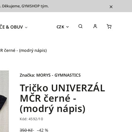
íve. Děkujeme, GYMSHOP tým.
ČE & OBUV
TRÉNINKOVÉ POMŮCKY
OUTL
CZK
 černé - (modrý nápis)
Značka:
MORYS - GYMNASTICS
Tričko UNIVERZÁL
MČR černé -
(modrý nápis)
Kód:
4592/10
350 Kč
–42 %