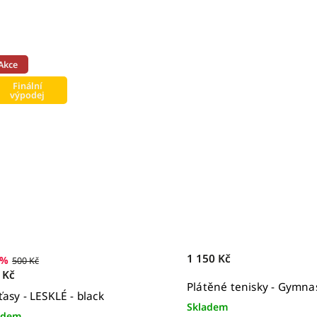
Akce
Finální
výpodej
1 150 Kč
 %
500 Kč
 Kč
Plátěné tenisky - Gymnas
ťasy - LESKLÉ - black
Skladem
adem