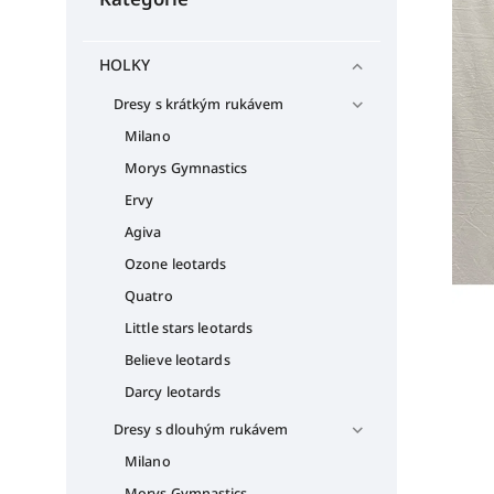
HOLKY
Dresy s krátkým rukávem
Milano
Morys Gymnastics
Ervy
Agiva
Ozone leotards
Quatro
Little stars leotards
Believe leotards
Darcy leotards
Dresy s dlouhým rukávem
Milano
Morys Gymnastics