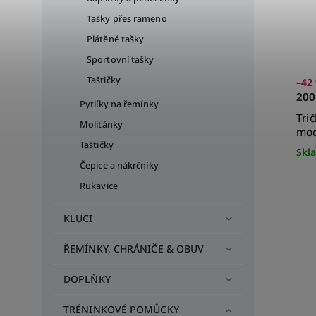
Tašky přes rameno
Plátěné tašky
Sportovní tašky
Taštičky
–42
200
Pytlíky na řemínky
Tri
Molitánky
mod
Taštičky
Skl
Čepice a nákrčníky
Rukavice
KLUCI
ŘEMÍNKY, CHRÁNIČE & OBUV
DOPLŇKY
TRÉNINKOVÉ POMŮCKY