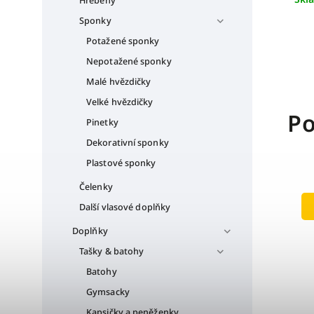
Hřebeny
Sponky
Potažené sponky
Nepotažené sponky
Malé hvězdičky
Velké hvězdičky
Po
Pinetky
Dekorativní sponky
Plastové sponky
Čelenky
Další vlasové doplňky
Doplňky
Tašky & batohy
Batohy
Gymsacky
Kapsičky a peněženky