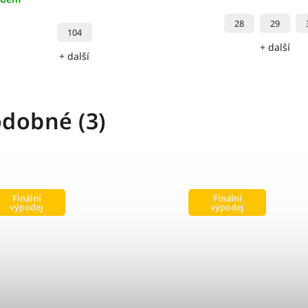
28
29
104
+ další
+ další
dobné (3)
Finální
Finální
výpodej
výpodej