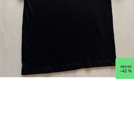
350 Kč
–42 %