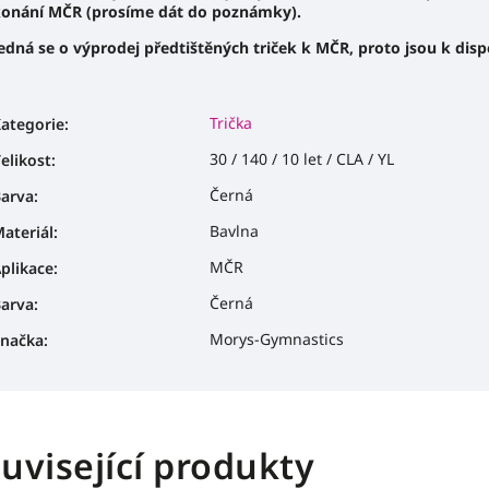
onání MČR (prosíme dát do poznámky).
edná se o výprodej předtištěných triček k MČR, proto jsou k dis
Trička
ategorie
:
30 / 140 / 10 let / CLA / YL
elikost
:
Černá
arva
:
Bavlna
ateriál
:
MČR
plikace
:
Černá
arva
:
Morys-Gymnastics
načka
:
uvisející produkty