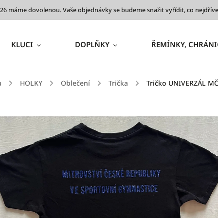
 2026 máme dovolenou. Vaše objednávky se budeme snažit vyřídit, co nejdř
KLUCI
DOPLŇKY
ŘEMÍNKY, CHRÁNI
ů
/
HOLKY
/
Oblečení
/
Trička
/
Tričko UNIVERZÁL MČR