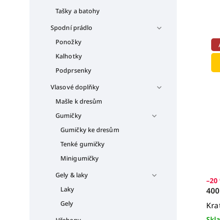
Tašky a batohy
Spodní prádlo
Ponožky
Kalhotky
Podprsenky
Vlasové doplňky
Mašle k dresům
Gumičky
Gumičky ke dresům
Tenké gumičky
Minigumičky
Gely & laky
–20
Laky
400
Gely
Kra
Skl