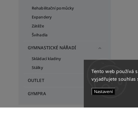
Rehabilitační pomůcky
Expandery
Zátěže
Švihadla
GYMNASTICKÉ NÁŘADÍ
Skládací kladiny
Stálky
Tento web používá 
vyjadřujete souhlas 
OUTLET
Nastavení
GYMPRA