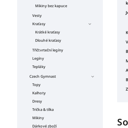
k
Mikiny bez kapuce
J
Vesty
Kraťasy
Krátké kraťasy
K
Dlouhé kraťasy
V
Třičtvrteční legíny
B
Legíny
M
Tepláky
A
Czech Gymnast
B
Topy
Z
Kalhoty
Dresy
Trička & tílka
Mikiny
So
Dárkové zboží