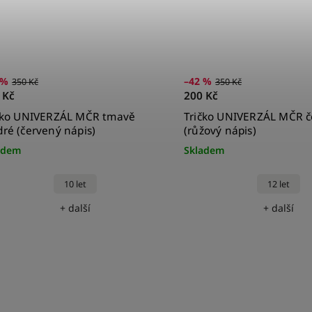
 %
–42 %
350 Kč
350 Kč
 Kč
200 Kč
čko UNIVERZÁL MČR tmavě
Tričko UNIVERZÁL MČR č
ré (červený nápis)
(růžový nápis)
adem
Skladem
10 let
12 let
+ další
+ další