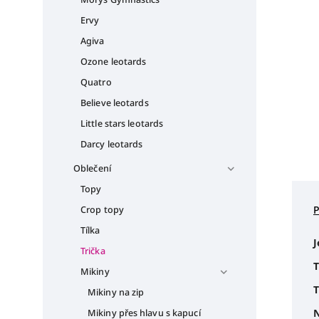
Ervy
Agiva
Ozone leotards
Quatro
Believe leotards
Little stars leotards
Darcy leotards
Oblečení
Topy
Crop topy
Tílka
J
Trička
T
Mikiny
T
Mikiny na zip
N
Mikiny přes hlavu s kapucí