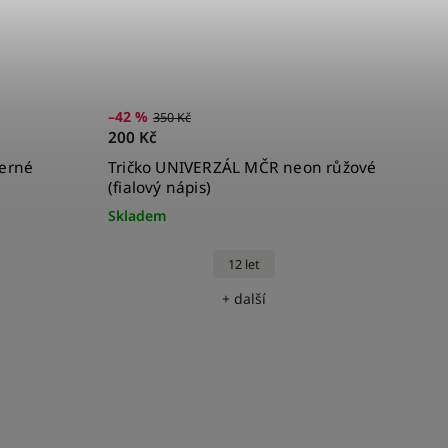
–42 %
350 Kč
200 Kč
erné
Tričko UNIVERZÁL MČR neon růžové
(fialový nápis)
Skladem
12 let
+ další